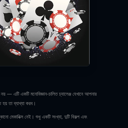
েম নয় — এটি একটি মনোবিজ্ঞান-চালিত চ্যালেঞ্জ যেখানে আপনার
 হয় তা ব্যাখ্যা করব।
 মেকানিক্স নেই। শুধু একটি সংখ্যা, দুটি বিকল্প এবং