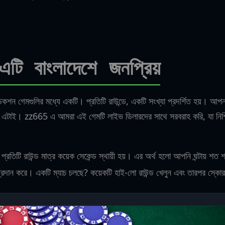
ি বাংলাদেশে জনপ্রিয়
ডিকশন গেমগুলির মধ্যে একটি। প্রতিটি রাউন্ডে, একটি সংখ্যা প্রদর্শিত হয়। আ
্নতর। এটাই। zz665 এ আমরা এই গেমটি লাইভ ডিলারদের সাথে সরবরাহ করি, যা নিশ্
িটি রাউন্ড মাত্র কয়েক সেকেন্ড স্থায়ী হয়। এর অর্থ হলো আপনি ঘন্টায় শত শ
্রদান করে। একটি ম্যাচ চলছে? কয়েকটি হাই-লো রাউন্ড খেলুন এবং তারপর স্ক