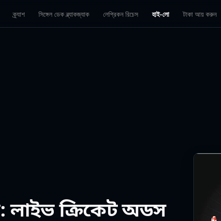
ক্র্যাশ
সিঙ্গেল ডেক ব্ল্যাকজ্যাক
লেপ্রিকন রিচেস
হাই-লো
টাকা আয় করুন
ো: লাইভ ক্রিকেট অডস