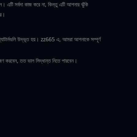
। এটি সর্বদা কাজ করে না, কিন্তু এটি আপনার ঝুঁকি
রে।
যাটার্নগুলি উদ্ভূত হয়। zz665 এ, আমরা আপনাকে সম্পূর্ণ
।
লেষণ করবেন, তত ভাল সিদ্ধান্ত নিতে পারবেন।