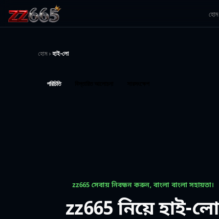
হোম
হোম
›
হাই-লো
পরিচিতি
বিস্তারিত আলোচনা
সারসংক্ষেপ
zz665 সেবায় নিবন্ধন করুন, বাংলা বাংলা সহায়তা।
zz665 নিয়ে হাই-ল