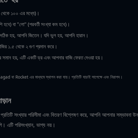
তে হয়
 ১ থেকে ১০০ এর মধ্যে)।
ি হবে) বা "লো" (পরবর্তী সংখ্যা কম হবে)।
াস সঠিক হয়, আপনি জিতেন। যদি ভুল হয়, আপনি হারান।
াজির ১.৫ থেকে ২ গুণ প্রদান করে।
্যার সমান হয়, এটি একটি ড্র এবং আপনার বাজি ফেরত দেওয়া হয়।
d বা Rocket এর মাধ্যমে স্থাপন করা যায়। প্রতিটি যাচাই সাপেক্ষে এবং নিরাপদ।
ড়ান
প্রতিটি সংখ্যার পরিসীমা এবং বিতরণ বিশ্লেষণ করে, আপনি আপনার সম্ভাবনা উন
শি। এটি পরিসংখ্যান, ভাগ্য নয়।