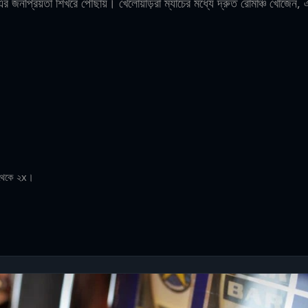
য়তা শিখরে পৌঁছায়। খেলোয়াড়রা ম্যাচের মধ্যে দ্রুত রোমাঞ্চ খোঁজেন, এব
 থেকে ২x।
।